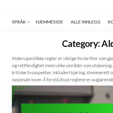
Skip
to
the
SPRÅK
HJEMMESIDE
ALLE INNLEGG
K
content
Category:
Al
Aldersspesifikke regler er viktige forskrifter som gj
og rettferdighet innen ulike områder som utdanning,
kritiske livsaspekter, inkludert kjøring, stemmerett 
nasjonale lover. Å forstå disse reglene er avgjørende