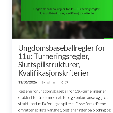
Ungdomsbaseballregler for
11u: Turneringsregler,
Sluttspillstrukturer,
Kvalifikasjonskriterier
11/06/2026
By
admin
0
Reglene for ungdomsbaseball for 11u-turneringer er
etablert for å fremme rettferdig konkurranse og gi et
strukturert miljø for unge spillere. Disse forskriftene
omfatter spillets varighet, begrensninger på pitching og