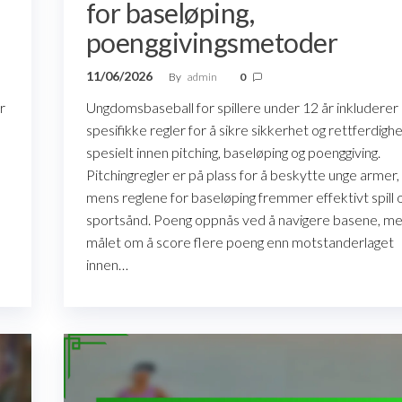
for baseløping,
poenggivingsmetoder
11/06/2026
By
admin
0
r
Ungdomsbaseball for spillere under 12 år inkluderer
spesifikke regler for å sikre sikkerhet og rettferdighe
spesielt innen pitching, baseløping og poenggiving.
Pitchingregler er på plass for å beskytte unge armer,
mens reglene for baseløping fremmer effektivt spill 
sportsånd. Poeng oppnås ved å navigere basene, m
målet om å score flere poeng enn motstanderlaget
innen…