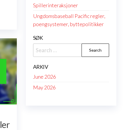
Spillerinteraksjoner
Ungdomsbaseball Pacific regler,
poengsystemer, byttepolitikker
SØK
Search
for:
ARKIV
June 2026
May 2026
ler