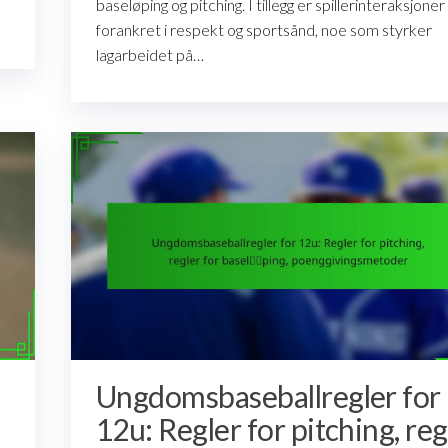
baseløping og pitching. I tillegg er spillerinteraksjoner
forankret i respekt og sportsånd, noe som styrker
lagarbeidet på…
Ungdomsbaseballregler for
12u: Regler for pitching, reg