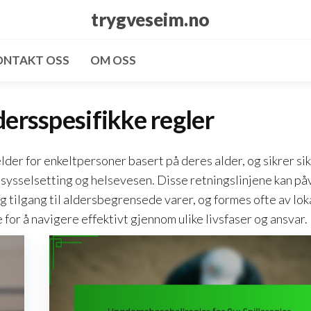
trygveseim.no
ONTAKT OSS
OM OSS
dersspesifikke regler
elder for enkeltpersoner basert på deres alder, og sikrer si
 sysselsetting og helsevesen. Disse retningslinjene kan på
og tilgang til aldersbegrensede varer, og formes ofte av lok
 for å navigere effektivt gjennom ulike livsfaser og ansvar.