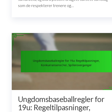
som de respekterer trenere og…
Ungdomsbaseballregler for
19u: Regeltilpasninger,