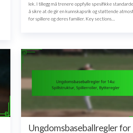
lek. I tillegg må trenere oppfylle spesifikke standarde
å sikre at de gir en kunnskapsrik og støttende atmo
for spillere og deres familier. Key sections…
Ungdomsbaseballregler for