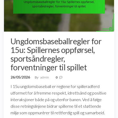
Ungdomsbaseballregler for
15u: Spillernes oppførsel,
sportsåndregler,
forventninger til spillet
26/05/2026
By
admin
0
I 15u ungdomsbaseball er reglene for spilleradferd
utformet for å fremme respekt, idrettsånd og positive
interaksjoner både på og utenfor banen. Ved å følge
disse retningslinjene bidrar spillerne til et støttende
miljø som oppmuntrer til rettferdig spill og samarbeid.