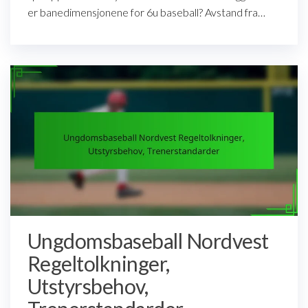
er banedimensjonene for 6u baseball? Avstand fra…
Ungdomsbaseball Nordvest
Regeltolkninger,
Utstyrsbehov,