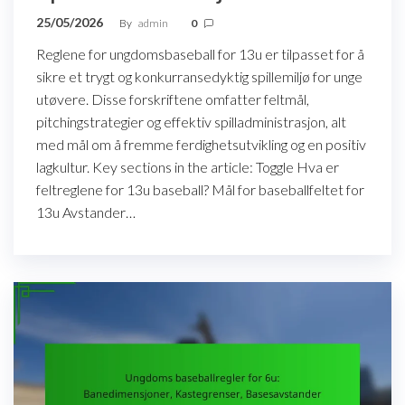
25/05/2026
By
admin
0
Reglene for ungdomsbaseball for 13u er tilpasset for å
sikre et trygt og konkurransedyktig spillemiljø for unge
utøvere. Disse forskriftene omfatter feltmål,
pitchingstrategier og effektiv spilladministrasjon, alt
med mål om å fremme ferdighetsutvikling og en positiv
lagkultur. Key sections in the article: Toggle Hva er
feltreglene for 13u baseball? Mål for baseballfeltet for
13u Avstander…