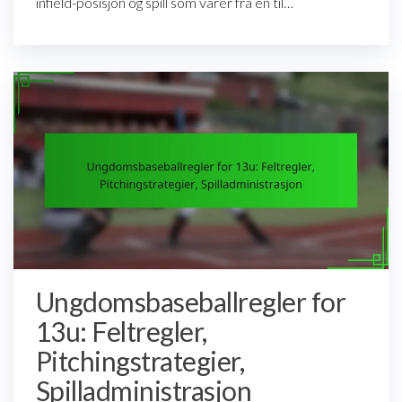
infield-posisjon og spill som varer fra en til…
Ungdomsbaseballregler for
13u: Feltregler,
Pitchingstrategier,
Spilladministrasjon