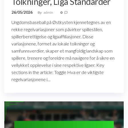
Tolkninger, Liga Standarder
26/05/2026
By
admin
0
Ungdomsbaseball på Østkysten kjennetegnes av en
rekke regelvariasjoner som påvirker spillestilen,
spillerberettigelse og ligaaffiliasjoner. Disse
variasjonene, formet av lokale tolkninger og
samfunnsverdier, skaper et mangfoldig landskap som
spillere, trenere og foreldre må navigere for å sikre en
vellykket opplevelse i sine respektive ligaer. Key
sections in the article: Toggle Hva er de viktigste
regelvariasjonene i…