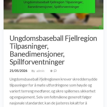
Ungdomsbaseball Fjellregion
Tilpasninger,
Banedimensjoner,
Spillforventninger
21/05/2026
By
admin
0
Ungdomsbaseball i fjellregionen krever skreddersydde
tilpasninger for å møte utfordringene som høyde og
variert terreng medfører, og sikre spillernes sikkerhet
og engasjement. Selv om feltmålene generelt følger
nasjonale standarder, kan de justeres lokalt for å